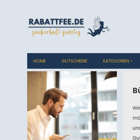
HOME
GUTSCHEINE
KATEGORIEN
B
Wir
mö
un
Gu