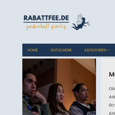
HOME
GUTSCHEINE
KATEGORIEN
M
Ob 
Adr
St
An